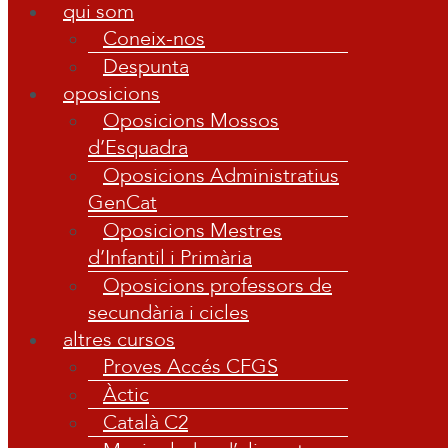
qui som
Coneix-nos
Despunta
oposicions
Oposicions Mossos
d’Esquadra
Oposicions Administratius
GenCat
Oposicions Mestres
d’Infantil i Primària
Oposicions professors de
secundària i cicles
altres cursos
Proves Accés CFGS
Àctic
Català C2