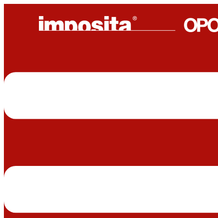
Vés
al
contingut
Main
Menu