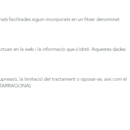
als facilitades siguin incorporats en un fitxer denominat
eractuan en la web i la informació que s’obté. Aquestes dades
.
upressió, la limitació del tractament o oposar-se, així com el
ta (TARRAGONA).