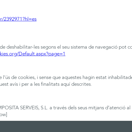
er/2392971?hl=es
 de deshabilitar-les segons el seu sistema de navegació pot c
kies.org/Default.aspx?page=1
 l’ús de cookies, i sense que aquestes hagin estat inhabilita
 avís i per a les finalitats aquí descrites.
MPOSITA
SERVEIS, S.L. a través dels seus mitjans d’atenció a
row]