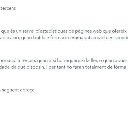
tercers:
; que és un servei d’estadístiques de pàgines web que ofereix 
e l’aplicació; guardant la informació emmagatzemada en servido
rmació a tercers quan així ho requereixi la llei, o quan aque
 dada de què disposin, i per tant ho faran totalment de forma
la següent adreça: