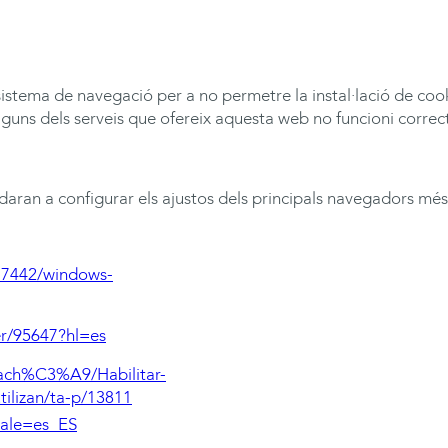
i sistema de navegació per a no permetre la instal·lació de co
lguns dels serveis que ofereix aquesta web no funcioni corre
daran a configurar els ajustos dels principals navegadors més u
/17442/windows-
r/95647?hl=es
-cach%C3%A9/Habilitar-
tilizan/ta-p/13811
cale=es_ES