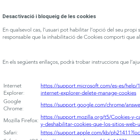
Desactivació i bloqueig de les cookies
En qualsevol cas, l’usuari pot habilitar l’opció del seu prop
responsable que la inhabilitació de Cookies comporti que a
En els següents enllaços, podrà trobar instruccions que l’aju
Internet
https://support.microsoft.com/es-es/help
Explorer:
internet-explorer-delete-manage-cookies
Google
https://support.google.com/chrome/answe
Chrome:
https://support.mozilla.org/t5/Cookies-y
Mozilla Firefox:
y-deshabilitar-cookies-que-los-sitios-web-u
Safari:
https://support.apple.com/kb/ph21411?lo