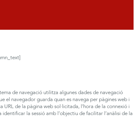
umn_text]
stema de navegació utilitza algunes dades de navegació
t que el navegador guarda quan es navega per pàgines web i
ça URL de la pàgina web sol·licitada, l’hora de la connexió i
dentificar la sessió amb l’objectiu de facilitar l’anàlisi de la