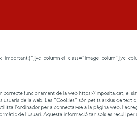
 !important;}”][vc_column el_class=”image_colum”][vc_col
 correcte funcionament de la web https://imposita.cat, el si
als usuaris de la web. Les “Cookies” són petits arxius de tex
utilitza l’ordinador per a connectar-se a la pàgina web, l’adre
rmàtic de l’usuari. Aquesta informació tan sols es recull per a i