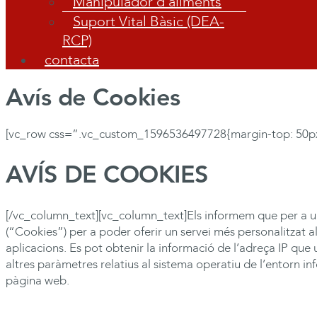
Manipulador d’aliments
Suport Vital Bàsic (DEA-
RCP)
contacta
Avís de Cookies
[vc_row css=”.vc_custom_1596536497728{margin-top: 50px
AVÍS DE COOKIES
[/vc_column_text][vc_column_text]Els informem que per a un
(“Cookies”) per a poder oferir un servei més personalitzat 
aplicacions. Es pot obtenir la informació de l’adreça IP que 
altres paràmetres relatius al sistema operatiu de l’entorn info
pàgina web.