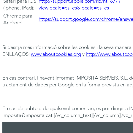
Safari para IOS
http://support.apple.com/kb/ht1677?
(Iphone, IPad):
viewlocale=es_es&locale=es_es
Chrome para
https://support.google.com/chrome/answ
Android:
Si desitja més informació sobre les cookies i la seva manera
ENLLAÇOS:
www.aboutcookies.org
y
http://www.aboutcoo
En cas contrari, i havent informat
IMPOSITA
SERVEIS, S.L. de
tractament de dades per Google en la forma prevista en aquest
En cas de dubte o de qualsevol comentari, es pot dirigir a
I
imposita@imposita.cat
.[/vc_column_text][/vc_column][/vc_