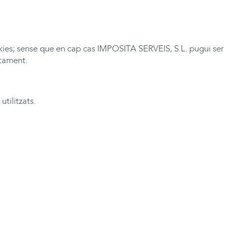
okies; sense que en cap cas
IMPOSITA
SERVEIS, S.L. pugui ser
ctament.
tilitzats.