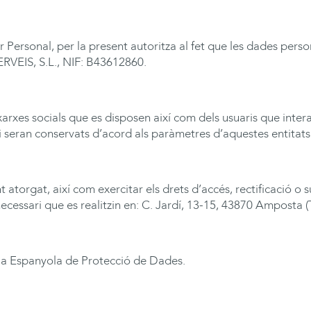
Personal, per la present autoritza al fet que les dades person
RVEIS, S.L., NIF: B43612860.
s xarxes socials que es disposen així com dels usuaris que int
 seran conservats d’acord als paràmetres d’aquestes entitats
atorgat, així com exercitar els drets d’accés, rectificació o s
à necessari que es realitzin en: C. Jardí, 13-15, 43870 Ampos
ia Espanyola de Protecció de Dades.