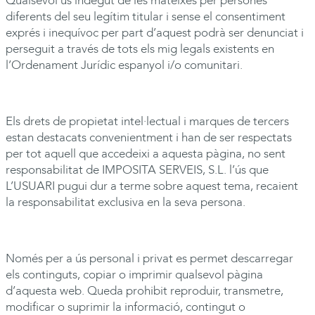
Qualsevol ús indegut de les mateixes per persones
diferents del seu legítim titular i sense el consentiment
exprés i inequívoc per part d’aquest podrà ser denunciat i
perseguit a través de tots els mig legals existents en
l’Ordenament Jurídic espanyol i/o comunitari.
Els drets de propietat intel·lectual i marques de tercers
estan destacats convenientment i han de ser respectats
per tot aquell que accedeixi a aquesta pàgina, no sent
responsabilitat de
IMPOSITA
SERVEIS, S.L. l’ús que
L’USUARI pugui dur a terme sobre aquest tema, recaient
la responsabilitat exclusiva en la seva persona.
Només per a ús personal i privat es permet descarregar
els continguts, copiar o imprimir qualsevol pàgina
d’aquesta web. Queda prohibit reproduir, transmetre,
modificar o suprimir la informació, contingut o