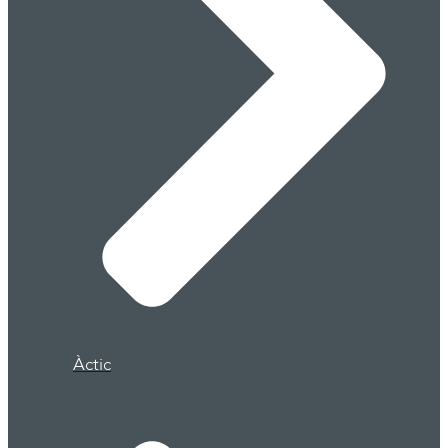
Àctic