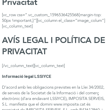
Privacitat
[vc_row css=”.vc_custom_1596536425568{margin-top:
50px !important;}”][vc_column el_class=”image_colum”]
[vc_column_text]
AVÍS LEGAL I POLÍTICA DE
PRIVACITAT
[/vc_column_text][vc_column_text]
Informació legal LSSIYCE
D’acord amb les obligacions previstes en la Llei 34/2002,
de serveis de la Societat de la Informació i del comerç
electrònic (d’ara endavant LSSIYCE),
IMPOSITA
SERVEIS,
S.L. manifesta que el domini www.imposita.cat és
propietat de
IMPOSITA
SERVEIS, S.L. amb B43612860, i