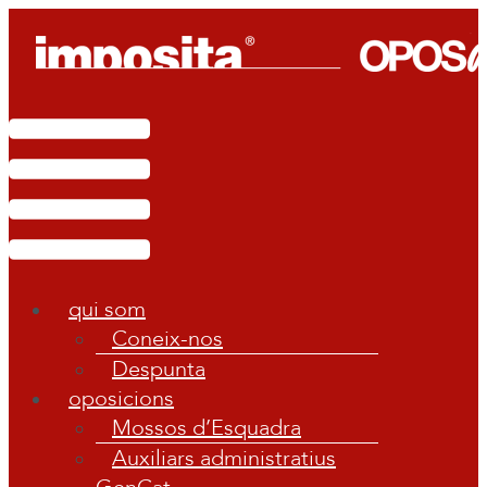
Vés
al
contingut
Main
Menu
qui som
Coneix-nos
Despunta
oposicions
Mossos d’Esquadra
Auxiliars administratius