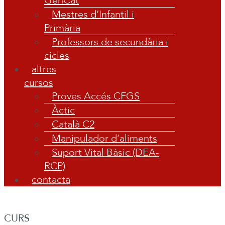
GenCat
Mestres d’Infantil i
Primària
Professors de secundària i
cicles
altres
cursos
Proves Accés CFGS
Àctic
Català C2
Manipulador d’aliments
Suport Vital Bàsic (DEA-
RCP)
contacta
CURS