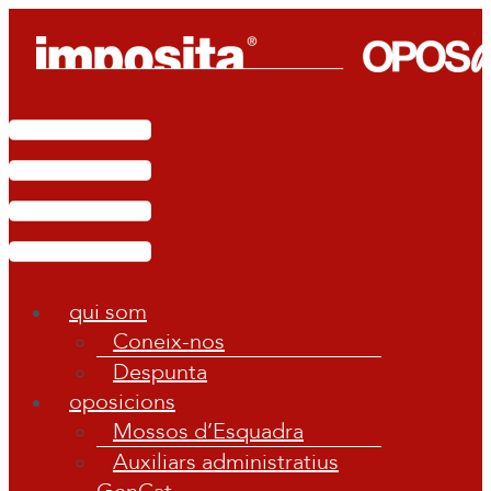
Vés
al
contingut
Main
Menu
qui som
Coneix-nos
Despunta
oposicions
Mossos d’Esquadra
Auxiliars administratius