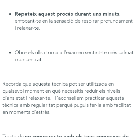
Repeteix aquest procés durant uns minuts
,
enfocant-te en la sensació de respirar profundament
i relaxar-te.
Obre els ulls i torna a l’examen sentint-te més calmat
i concentrat.
Recorda que aquesta tècnica pot ser utilitzada en
qualsevol moment en què necessitis reduir els nivells
d’ansietat i relaxar-te. T’aconsellem practicar aquesta
tècnica amb regularitat perquè puguis fer-la amb facilitat
en moments d’estrès.
Tracta de
no comparar-te amb els teus companys de