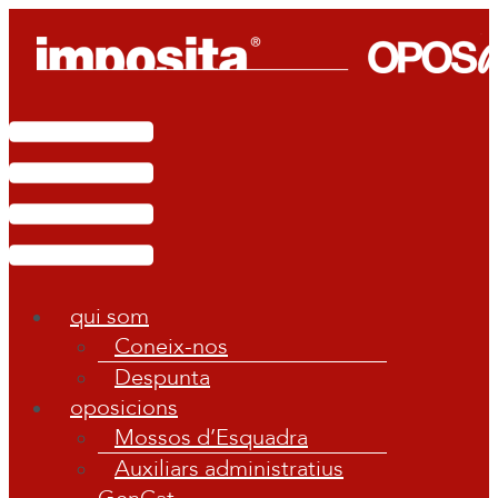
Vés
al
contingut
Main
Menu
qui som
Coneix-nos
Despunta
oposicions
Mossos d’Esquadra
Auxiliars administratius