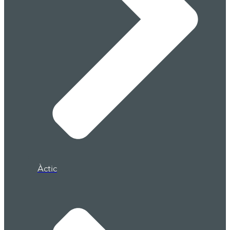
Àctic